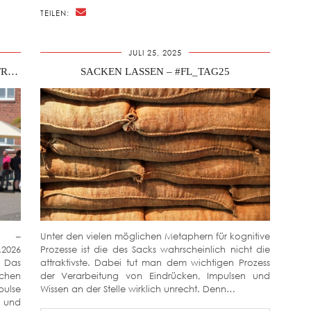
TEILEN:
JULI 25, 2025
#FL_TAG26_PICKNICK – SAVE THE DATE: FREITAG, 03.07.2026
SACKEN LASSEN – #FL_TAG25
N –
Unter den vielen möglichen Metaphern für kognitive
2026
Prozesse ist die des Sacks wahrscheinlich nicht die
n Das
attraktivste. Dabei tut man dem wichtigen Prozess
schen
der Verarbeitung von Eindrücken, Impulsen und
pulse
Wissen an der Stelle wirklich unrecht. Denn…
 und