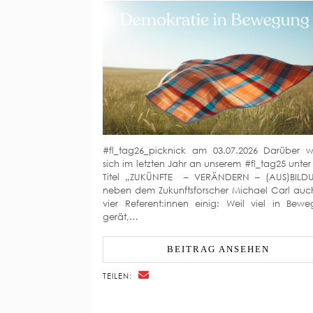
#fl_tag26_picknick am 03.07.2026 Darüber 
sich im letzten Jahr an unserem #fl_tag25 unte
Titel „ZUKÜNFTE – VERÄNDERN – (AUS)BILD
neben dem Zukunftsforscher Michael Carl auc
vier Referent:innen einig: Weil viel in Bew
gerät,…
BEITRAG ANSEHEN
TEILEN: