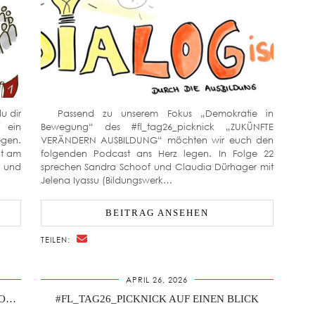
u dir
Passend zu unserem Fokus „Demokratie in
/ ein
Bewegung“ des #fl_tag26_picknick „ZUKÜNFTE
gen.
VERÄNDERN AUSBILDUNG“ möchten wir euch den
ot am
folgenden Podcast ans Herz legen. In Folge 22
n und
sprechen Sandra Schoof und Claudia Dürhager mit
Jelena Iyassu (Bildungswerk…
BEITRAG ANSEHEN
TEILEN:
APRIL 26, 2026
DA GERÄT WAS IN BEWEGUNG – DIE DEMOKRATIE!
#FL_TAG26_PICKNICK AUF EINEN BLICK