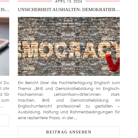
APRIL 13, 2026
#FL_TAG26_PICKNICK – DIE ANMELDUNG IST GESCHLOSSEN.
UNSICHERHEIT AUSHALTEN: DEMOKRATIEBILDUNG UND BNE IN DER ENGLISCHLEHRKRÄFTEAUSBILDUNG
n! Du
Ein Bericht über die Fachleitertagung Englisch zum
0 Uhr
Thema „BNE und Demokratiebildung im Englisch-
d für
Fachseminar: Lehramtsanwärter:innen stark
 zum
machen, BNE und Demokratiebildung im
g…
Englischunterricht professionell zu gestalten –
Ausbildung, Haltung und Rahmenbedingungen für
eine resilientere Praxis, in der…
BEITRAG ANSEHEN