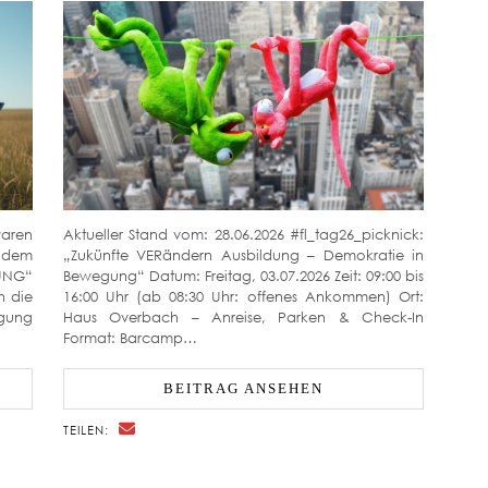
waren
Aktueller Stand vom: 28.06.2026 #fl_tag26_picknick:
r dem
„Zukünfte VERändern Ausbildung – Demokratie in
UNG“
Bewegung“ Datum: Freitag, 03.07.2026 Zeit: 09:00 bis
h die
16:00 Uhr (ab 08:30 Uhr: offenes Ankommen) Ort:
egung
Haus Overbach – Anreise, Parken & Check-In
Format: Barcamp…
BEITRAG ANSEHEN
TEILEN: