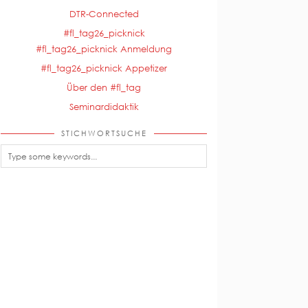
DTR-Connected
#fl_tag26_picknick
#fl_tag26_picknick Anmeldung
#fl_tag26_picknick Appetizer
Über den #fl_tag
Seminardidaktik
STICHWORTSUCHE