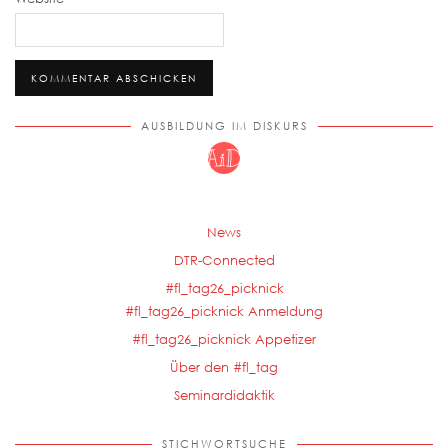
AUSBILDUNG IM DISKURS
News
DTR-Connected
#fl_tag26_picknick
#fl_tag26_picknick Anmeldung
#fl_tag26_picknick Appetizer
Über den #fl_tag
Seminardidaktik
STICHWORTSUCHE