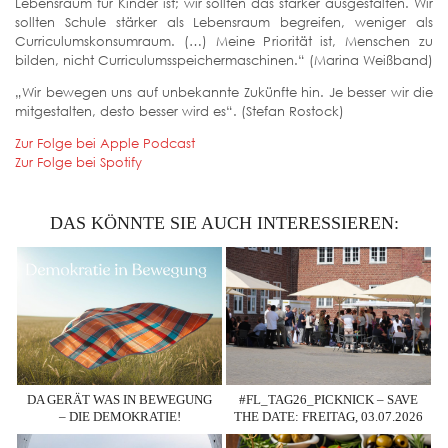
Lebensraum für Kinder ist; wir sollten das stärker ausgestalten. Wir
sollten Schule stärker als Lebensraum begreifen, weniger als
Curriculumskonsumraum. (…) Meine Priorität ist, Menschen zu
bilden, nicht Curriculumsspeichermaschinen.“ (Marina Weißband)
„Wir bewegen uns auf unbekannte Zukünfte hin. Je besser wir die
mitgestalten, desto besser wird es“. (Stefan Rostock)
Zur Folge bei Apple Podcast
Zur Folge bei Spotify
DAS KÖNNTE SIE AUCH INTERESSIEREN:
DA GERÄT WAS IN BEWEGUNG
#FL_TAG26_PICKNICK – SAVE
– DIE DEMOKRATIE!
THE DATE: FREITAG, 03.07.2026