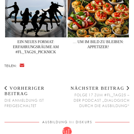
EIN NEUES FORMAT:
… UM IM BILD ZU BLEIBEN:
ERFAHRUNGSRÄUME AM
APPETIZER!
#FL_TAG26_PICKNICK
TEILEN:
VORHERIGER
NÄCHSTER BEITRAG
BEITRAG
FOLGE 17 ZUM #FL_TAG25 –
DIE ANMELDUNG IST
DER PODCAST „DIALOGISCH
FREIGESCHALTET
DURCH DIE AUSBILDUNG“
AUSBILDUNG IM DISKURS