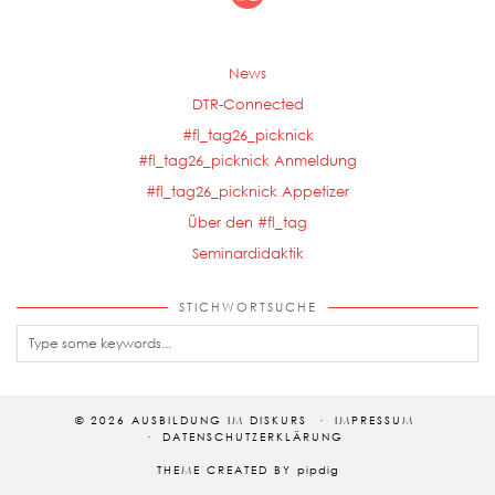
News
DTR-Connected
#fl_tag26_picknick
#fl_tag26_picknick Anmeldung
#fl_tag26_picknick Appetizer
Über den #fl_tag
Seminardidaktik
STICHWORTSUCHE
© 2026
AUSBILDUNG IM DISKURS
IMPRESSUM
DATENSCHUTZERKLÄRUNG
THEME CREATED BY
pipdig