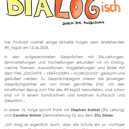
Der Podcast widmet einige aktuelle Folgen dem anstehenden
#fl_tag25 am 13.06.2025.
In den aufgezeichneten Gesprächen mit ZfsL-Leitungen,
Seminarleitungen und Fachleitungen erkunden wir im Dialog,
welche Themen, Assoziationen, Fragestellungen und Bilder mit
dem Titel „ZUKÜNFTE – VERÄNDERN –
AUS
BILDUNG“ gedacht und
geäußert werden. Zu Gesprächsbeginn zitieren die jeweiligen
Gesprächspartner ein von ihnen gewähltes Zitat, um den
inhaltlichen Bezug zum Titel des #fl-tag25 herzustellen. Und schon
sind wir in einem konstruktiven und kreativen Austausch und
Gespräch…
In dieser 16. Folge spricht Frank mit
Stephan Kratzel
(ZfsL Leitung)
und
Caroline Grimm
(Seminarleitung G) aus dem
ZfsL Düren
:
„Ich mag es eigentlich auch, dass die Schule ein so wichtiger