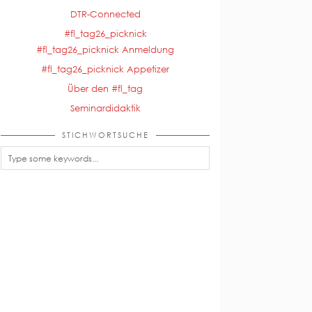
DTR-Connected
#fl_tag26_picknick
#fl_tag26_picknick Anmeldung
#fl_tag26_picknick Appetizer
Über den #fl_tag
Seminardidaktik
STICHWORTSUCHE