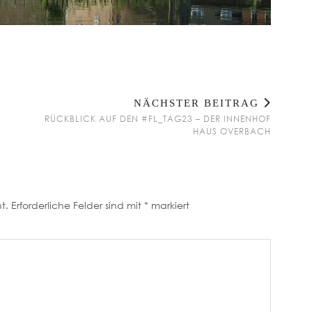
NÄCHSTER BEITRAG
RÜCKBLICK AUF DEN #FL_TAG23 – DER INNENHOF
HAUS OVERBACH
t.
Erforderliche Felder sind mit
*
markiert