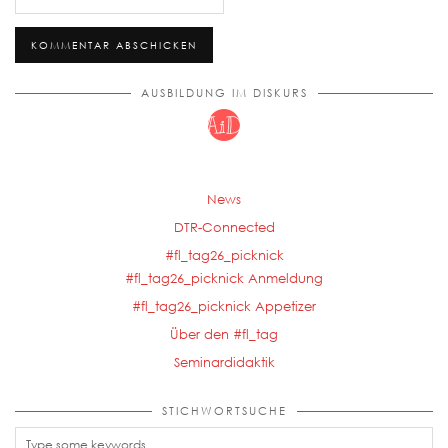
AUSBILDUNG IM DISKURS
News
DTR-Connected
#fl_tag26_picknick
#fl_tag26_picknick Anmeldung
#fl_tag26_picknick Appetizer
Über den #fl_tag
Seminardidaktik
STICHWORTSUCHE