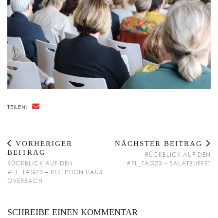
TEILEN:
VORHERIGER
NÄCHSTER BEITRAG
BEITRAG
RÜCKBLICK AUF DEN
RÜCKBLICK AUF DEN
#FL_TAG23 – SALATBUFFET
#FL_TAG23 – REZEPTION HAUS
OVERBACH
SCHREIBE EINEN KOMMENTAR