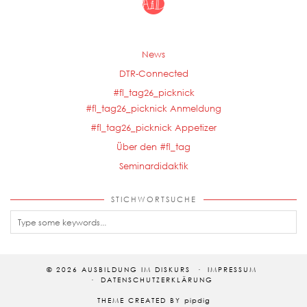
News
DTR-Connected
#fl_tag26_picknick
#fl_tag26_picknick Anmeldung
#fl_tag26_picknick Appetizer
Über den #fl_tag
Seminardidaktik
STICHWORTSUCHE
© 2026
AUSBILDUNG IM DISKURS
IMPRESSUM
DATENSCHUTZERKLÄRUNG
THEME CREATED BY
pipdig